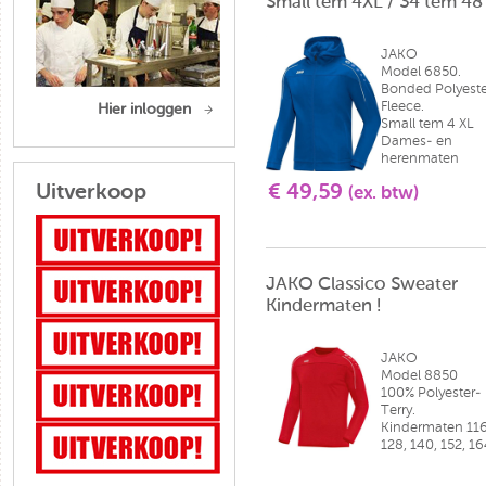
Small tem 4XL / 34 tem 48
JAKO
Model 6850.
Bonded Polyeste
Fleece.
Hier inloggen
Small tem 4 XL
Dames- en
herenmaten
Uitverkoop
€ 49,59
(ex. btw)
JAKO Classico Sweater
Kindermaten !
JAKO
Model 8850
100% Polyester-
Terry.
Kindermaten 116
128, 140, 152, 16