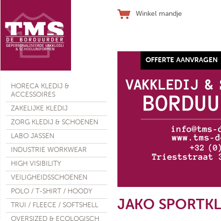
Winkel mandje
OFFERTE AANVRAGEN
Werkhandschoen SJ ALLFLEX
HORECA KLEDIJ &
ACCESSOIRES
ZAKELIJKE KLEDIJ
ZORG KLEDIJ & SCHOENEN
LABO JASSEN
€ 28,10
(ex. btw)
INDUSTRIE WORKWEAR
HIGH VISIBILITY
VEILIGHEIDSSCHOENEN
POLO / T-SHIRT / HOODY
JAKO SPORTKL
TRUI / FLEECE / SOFTSHELL
OVERSIZED & ECOLOGISCH