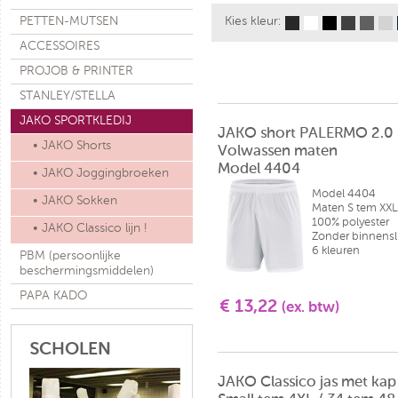
PETTEN-MUTSEN
Kies kleur:
ACCESSOIRES
PROJOB & PRINTER
STANLEY/STELLA
JAKO SPORTKLEDIJ
JAKO short PALERMO 2.0
• JAKO Shorts
Volwassen maten
Model 4404
• JAKO Joggingbroeken
Model 4404
• JAKO Sokken
Maten S tem XXL
100% polyester
• JAKO Classico lijn !
Zonder binnensl
6 kleuren
PBM (persoonlijke
beschermingsmiddelen)
PAPA KADO
€ 13,22
(ex. btw)
SCHOLEN
JAKO Classico jas met kap