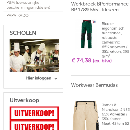
PBM (persoonlijke
Werkbroek BPerformance
beschermingsmiddelen)
BP 1789 555 - kleuren
PAPA KADO
Bicolor,
ergonomisch,
SCHOLEN
functioneel,
robuuste
canvasmix
65% polyester /
35% katoen, 295
g/m²
€ 74,38
(ex. btw)
Hier inloggen
Workwear Bermudas
Uitverkoop
James &
Nicholson JN83
65% Polyester /
35% Katoen
Maat: 42 tem 62