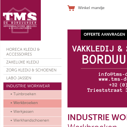
Winkel mandje
OFFERTE AANVRAGEN
Werkhandschoen SJ ALLFLEX
HORECA KLEDIJ &
ACCESSOIRES
ZAKELIJKE KLEDIJ
ZORG KLEDIJ & SCHOENEN
LABO JASSEN
€ 28,10
(ex. btw)
INDUSTRIE WORKWEAR
• Tuinbroeken
• Werkbroeken
• Werkjassen
INDUSTRIE W
• Werkhandschoenen