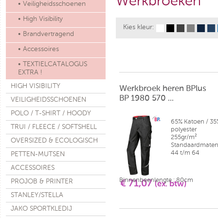
Werkbroeken
• Veiligheidsschoenen
• High Visibility
Kies kleur:
• Brandvertragend
• Accessoires
• TEXTIELCATALOGUS
EXTRA !
HIGH VISIBILITY
Werkbroek heren BPlus
BP 1980 570 ...
VEILIGHEIDSSCHOENEN
POLO / T-SHIRT / HOODY
65% Katoen / 35
TRUI / FLEECE / SOFTSHELL
polyester
255gr/m²
OVERSIZED & ECOLOGISCH
Standaardmaten 
44 t/m 64
PETTEN-MUTSEN
ACCESSOIRES
Binnenbeenlengte : 80cm
PROJOB & PRINTER
€ 71,07
(ex. btw)
STANLEY/STELLA
JAKO SPORTKLEDIJ