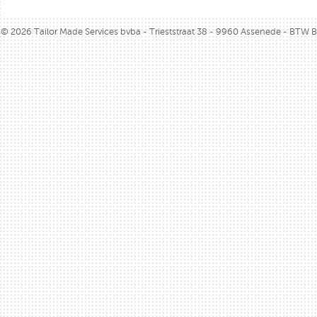
© 2026 Tailor Made Services bvba - Trieststraat 38 - 9960 Assenede - BTW 