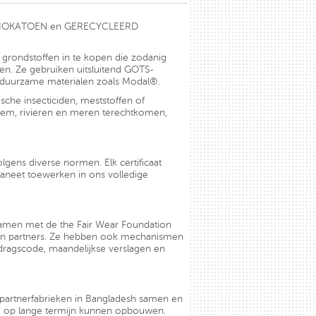
 % BIOKATOEN en GERECYCLEERD
grondstoffen in te kopen die zodanig
en. Ze gebruiken uitsluitend GOTS-
re duurzame materialen zoals Modal®.
che insecticiden, meststoffen of
bodem, rivieren en meren terechtkomen,
lgens diverse normen. Elk certificaat
laneet toewerken in ons volledige
samen met de the Fair Wear Foundation
un partners. Ze hebben ook mechanismen
ragscode, maandelijkse verslagen en
f partnerfabrieken in Bangladesh samen en
g op lange termijn kunnen opbouwen.