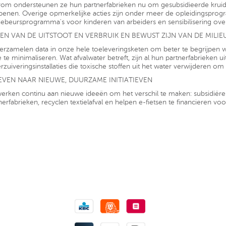
om ondersteunen ze hun partnerfabrieken nu om gesubsidieerde kruid
penen. Overige opmerkelijke acties zijn onder meer de opleidingsprog
iebeursprogramma's voor kinderen van arbeiders en sensibilisering o
EN VAN DE UITSTOOT EN VERBRUIK EN BEWUST ZIJN VAN DE MILIE
erzamelen data in onze hele toeleveringsketen om beter te begrijpen
 te minimaliseren. Wat afvalwater betreft, zijn al hun partnerfabrieken 
rzuiveringsinstallaties die toxische stoffen uit het water verwijderen om 
EVEN NAAR NIEUWE, DUURZAME INITIATIEVEN
erken continu aan nieuwe ideeën om het verschil te maken: subsidiëren
nerfabrieken, recyclen textielafval en helpen e-fietsen te financieren vo