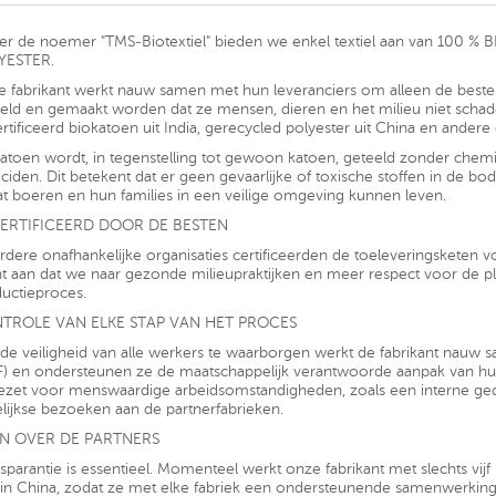
r de noemer "TMS-Biotextiel" bieden we enkel textiel aan van 100
YESTER.
 fabrikant werkt nauw samen met hun leveranciers om alleen de beste 
eld en gemaakt worden dat ze mensen, dieren en het milieu niet schad
rtificeerd biokatoen uit India, gerecycled polyester uit China en ande
atoen wordt, in tegenstelling tot gewoon katoen, geteeld zonder chemis
iciden. Dit betekent dat er geen gevaarlijke of toxische stoffen in de 
t boeren en hun families in een veilige omgeving kunnen leven.
ERTIFICEERD DOOR DE BESTEN
dere onafhankelijke organisaties certificeerden de toeleveringsketen vo
t aan dat we naar gezonde milieupraktijken en meer respect voor de p
uctieproces.
TROLE VAN ELKE STAP VAN HET PROCES
e veiligheid van alle werkers te waarborgen werkt de fabrikant nauw 
) en ondersteunen ze de maatschappelijk verantwoorde aanpak van h
zet voor menswaardige arbeidsomstandigheden, zoals een interne ged
lijkse bezoeken aan de partnerfabrieken.
N OVER DE PARTNERS
sparantie is essentieel. Momenteel werkt onze fabrikant met slechts vij
in China, zodat ze met elke fabriek een ondersteunende samenwerkin