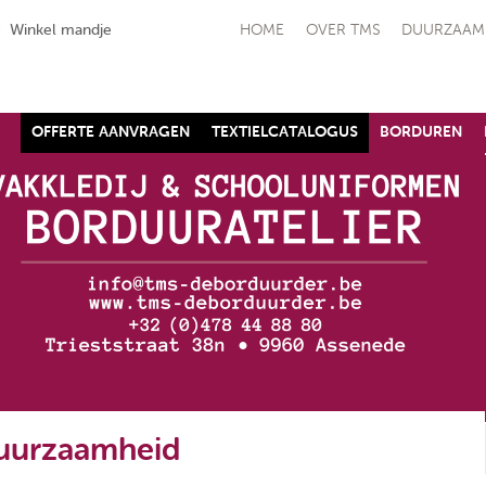
Winkel mandje
HOME
OVER TMS
DUURZAAM
OFFERTE AANVRAGEN
TEXTIELCATALOGUS
BORDUREN
schoen SJ ALLFLEX
Raptor - S1P
Safety Jogger
€ 90,91
(ex. btw)
,10
(ex. btw)
uurzaamheid