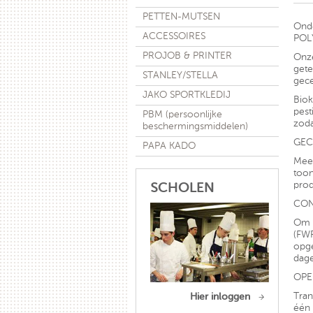
PETTEN-MUTSEN
Onde
ACCESSOIRES
POL
PROJOB & PRINTER
Onze
gete
STANLEY/STELLA
gece
JAKO SPORTKLEDIJ
Biok
pest
PBM (persoonlijke
zoda
beschermingsmiddelen)
GEC
PAPA KADO
Meer
toon
prod
SCHOLEN
CON
Om d
(FWF
opge
dage
OPE
Tran
Hier inloggen
één 