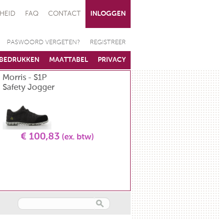
HEID
FAQ
CONTACT
INLOGGEN
PASWOORD VERGETEN?
REGISTREER
BEDRUKKEN
MAATTABEL
PRIVACY
Morris - S1P
Koksvest - unisex - L
Safety Jogger
GR 5580 2900
€ 100,83
(ex. btw)
€ 34,71
(ex. btw)