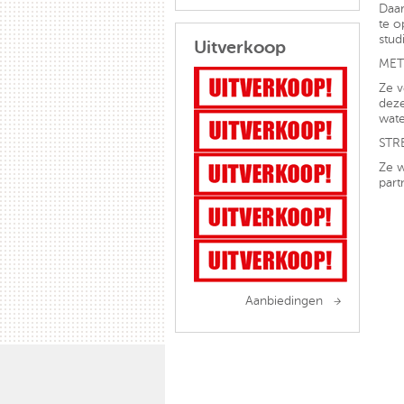
Daar
te o
stud
Uitverkoop
MET
Ze v
deze
wate
STR
Ze w
part
Aanbiedingen