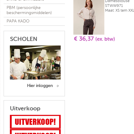
Damesblouse
STWW971
PBM (persoonlijke
Maat: XS tem XX
beschermingsmiddelen)
PAPA KADO
€ 36,37
SCHOLEN
(ex. btw)
Hier inloggen
Uitverkoop