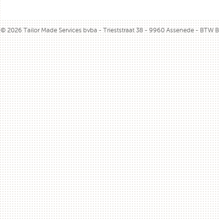
© 2026 Tailor Made Services bvba - Trieststraat 38 - 9960 Assenede - BTW 