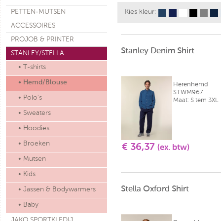
PETTEN-MUTSEN
Kies kleur:
ACCESSOIRES
PROJOB & PRINTER
Stanley Denim Shirt
STANLEY/STELLA
• T-shirts
• Hemd/Blouse
Herenhemd
STWM967
• Polo's
Maat: S tem 3XL
• Sweaters
• Hoodies
• Broeken
€ 36,37
(ex. btw)
• Mutsen
• Kids
Stella Oxford Shirt
• Jassen & Bodywarmers
• Baby
JAKO SPORTKLEDIJ