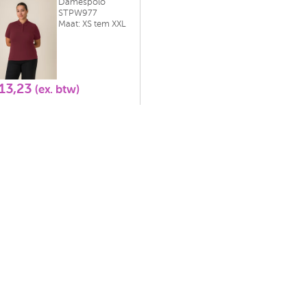
Damespolo
STPW977
Maat: XS tem XXL
 13,23
(ex. btw)