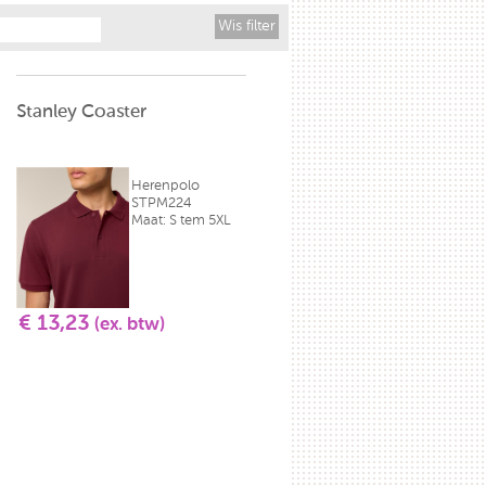
Wis filter
Stanley Coaster
Herenpolo
STPM224
Maat: S tem 5XL
€ 13,23
(ex. btw)