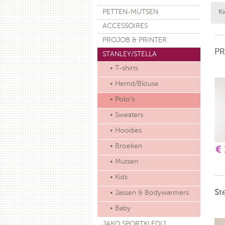
PETTEN-MUTSEN
Ki
ACCESSOIRES
PROJOB & PRINTER
PR
STANLEY/STELLA
• T-shirts
• Hemd/Blouse
• Polo's
• Sweaters
• Hoodies
• Broeken
€
• Mutsen
• Kids
St
• Jassen & Bodywarmers
• Baby
JAKO SPORTKLEDIJ