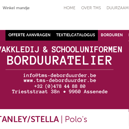
Winkel mandje
HOME
OVER TMS
DUURZAAM
OFFERTE AANVRAGEN
TEXTIELCATALOGUS
BORDUREN
schoen SJ ALLFLEX
Raptor - S1P
Safety Jogger
€ 90,91
(ex. btw)
,10
(ex. btw)
TANLEY/STELLA
| Polo's