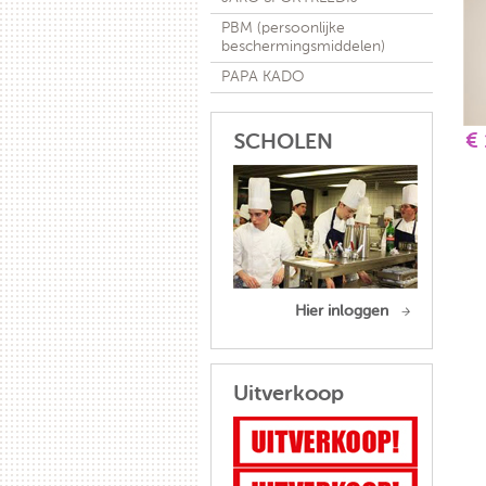
PBM (persoonlijke
beschermingsmiddelen)
PAPA KADO
€
SCHOLEN
Hier inloggen
Uitverkoop