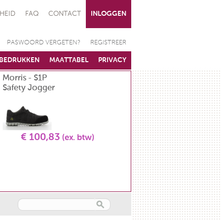
HEID
FAQ
CONTACT
INLOGGEN
PASWOORD VERGETEN?
REGISTREER
BEDRUKKEN
MAATTABEL
PRIVACY
Morris - S1P
Koksvest - unisex - L
Safety Jogger
GR 5580 2900
€ 100,83
(ex. btw)
€ 34,71
(ex. btw)