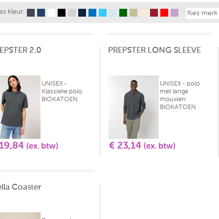
es kleur:
Kies merk
EPSTER 2.0
PREPSTER LONG SLEEVE
UNISEX -
UNISEX - polo
Klassieke polo
met lange
BIOKATOEN
mouwen
BIOKATOEN
 19,84
€ 23,14
(ex. btw)
(ex. btw)
ella Coaster