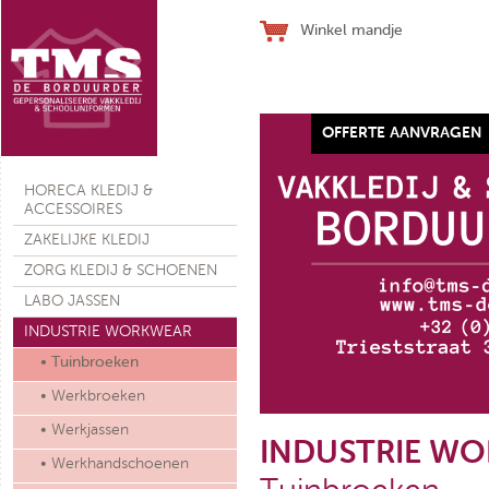
Winkel mandje
OFFERTE AANVRAGEN
Werkhandschoen SJ ALLFLEX
HORECA KLEDIJ &
ACCESSOIRES
ZAKELIJKE KLEDIJ
ZORG KLEDIJ & SCHOENEN
LABO JASSEN
€ 28,10
(ex. btw)
INDUSTRIE WORKWEAR
• Tuinbroeken
• Werkbroeken
• Werkjassen
INDUSTRIE W
• Werkhandschoenen