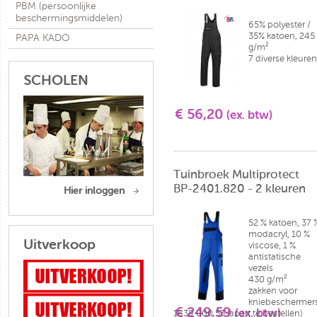
PBM (persoonlijke
beschermingsmiddelen)
65% polyester /
35% katoen, 245
PAPA KADO
g/m²
7 diverse kleuren
SCHOLEN
€ 56,20
(ex. btw)
Tuinbroek Multiprotect
BP-2401.820 - 2 kleuren
Hier inloggen
52 % katoen, 37 
modacryl, 10 %
Uitverkoop
viscose, 1 %
antistatische
vezels
430 g/m²
zakken voor
kniebeschermer
€ 249,59
(ex. btw)
1839 000 53 (apart te bestellen)