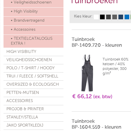
Tuinbroeken
• Veiligheidsschoenen
• High Visibility
Kies kleur:
• Brandvertragend
• Accessoires
• TEXTIELCATALOGUS
Tuinbroek
EXTRA !
BP-1409.720 - kleuren
HIGH VISIBILITY
Tuinbroek 60%
VEILIGHEIDSSCHOENEN
katoen / 40%
POLO / T-SHIRT / HOODY
polyester, 300
g/m²
TRUI / FLEECE / SOFTSHELL
OVERSIZED & ECOLOGISCH
PETTEN-MUTSEN
€ 66,12
(ex. btw)
ACCESSOIRES
PROJOB & PRINTER
STANLEY/STELLA
Tuinbroek
JAKO SPORTKLEDIJ
BP-1604.559 - kleuren