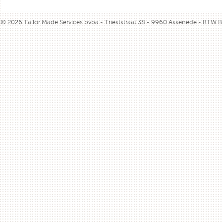
© 2026 Tailor Made Services bvba - Trieststraat 38 - 9960 Assenede - BTW 