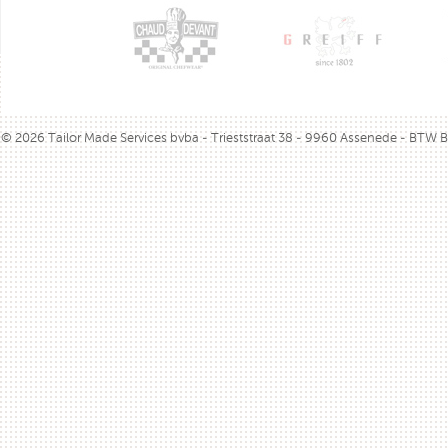
© 2026 Tailor Made Services bvba - Trieststraat 38 - 9960 Assenede - BTW 