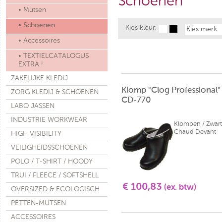
Schoenen
• Mutsen
• Schoenen
Kies kleur:
Kies merk
• Accessoires
• TEXTIELCATALOGUS
EXTRA !
ZAKELIJKE KLEDIJ
Klomp "Clog Professional"
ZORG KLEDIJ & SCHOENEN
CD-770
LABO JASSEN
INDUSTRIE WORKWEAR
Klompen / Zwart
Chaud Devant
HIGH VISIBILITY
VEILIGHEIDSSCHOENEN
POLO / T-SHIRT / HOODY
TRUI / FLEECE / SOFTSHELL
€ 100,83
(ex. btw)
OVERSIZED & ECOLOGISCH
PETTEN-MUTSEN
ACCESSOIRES