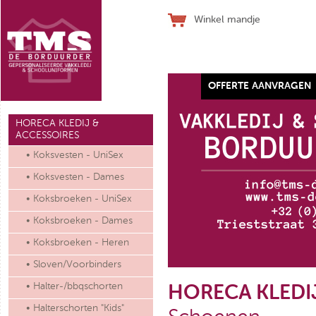
Winkel mandje
OFFERTE AANVRAGEN
Werkhandschoen SJ ALLFLEX
HORECA KLEDIJ &
ACCESSOIRES
• Koksvesten - UniSex
• Koksvesten - Dames
• Koksbroeken - UniSex
€ 28,10
(ex. btw)
• Koksbroeken - Dames
• Koksbroeken - Heren
• Sloven/Voorbinders
• Halter-/bbqschorten
HORECA KLEDI
• Halterschorten "Kids"