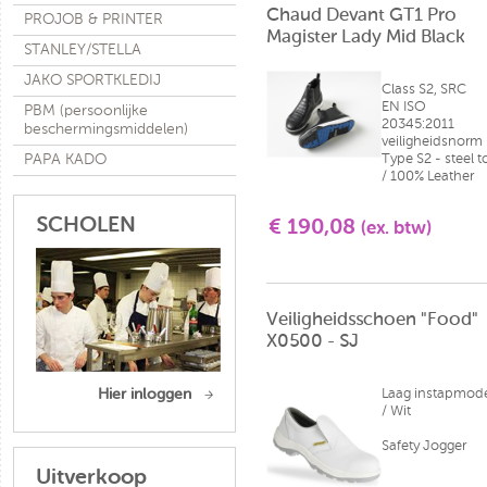
Chaud Devant GT1 Pro
PROJOB & PRINTER
Magister Lady Mid Black
STANLEY/STELLA
JAKO SPORTKLEDIJ
Class S2, SRC
EN ISO
PBM (persoonlijke
20345:2011
beschermingsmiddelen)
veiligheidsnorm
PAPA KADO
Type S2 - steel t
/ 100% Leather
SCHOLEN
€ 190,08
(ex. btw)
Veiligheidsschoen "Food"
X0500 - SJ
Hier inloggen
Laag instapmode
/ Wit
Safety Jogger
Uitverkoop