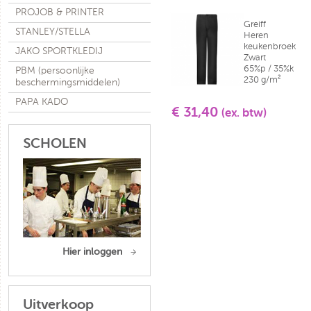
PROJOB & PRINTER
Greiff
STANLEY/STELLA
Heren
keukenbroek
JAKO SPORTKLEDIJ
Zwart
65%p / 35%k
PBM (persoonlijke
230 g/m²
beschermingsmiddelen)
PAPA KADO
€ 31,40
(ex. btw)
SCHOLEN
Hier inloggen
Uitverkoop