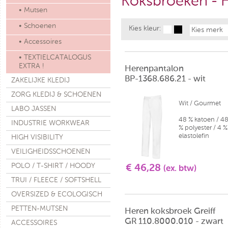
Koksbroeken - 
• Mutsen
• Schoenen
Kies kleur:
Kies merk
• Accessoires
• TEXTIELCATALOGUS
EXTRA !
Herenpantalon
BP-1368.686.21 - wit
ZAKELIJKE KLEDIJ
ZORG KLEDIJ & SCHOENEN
Wit / Gourmet
LABO JASSEN
48 % katoen / 4
INDUSTRIE WORKWEAR
% polyester / 4 %
elastolefin
HIGH VISIBILITY
VEILIGHEIDSSCHOENEN
POLO / T-SHIRT / HOODY
€ 46,28
(ex. btw)
TRUI / FLEECE / SOFTSHELL
OVERSIZED & ECOLOGISCH
PETTEN-MUTSEN
Heren koksbroek Greiff
GR 110.8000.010 - zwart
ACCESSOIRES