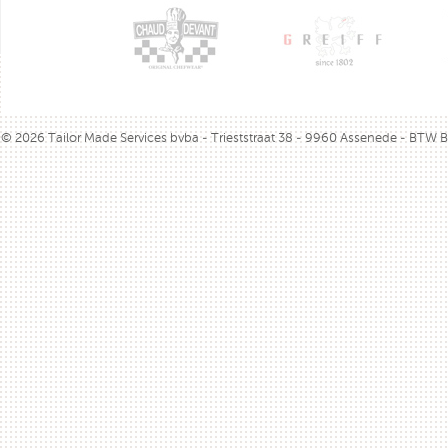
© 2026 Tailor Made Services bvba - Trieststraat 38 - 9960 Assenede - BTW 