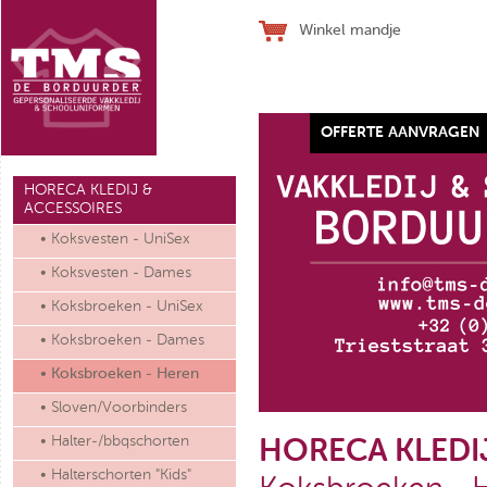
Winkel mandje
OFFERTE AANVRAGEN
Werkhandschoen SJ ALLFLEX
HORECA KLEDIJ &
ACCESSOIRES
• Koksvesten - UniSex
• Koksvesten - Dames
• Koksbroeken - UniSex
€ 28,10
(ex. btw)
• Koksbroeken - Dames
• Koksbroeken - Heren
• Sloven/Voorbinders
• Halter-/bbqschorten
HORECA KLEDI
• Halterschorten "Kids"