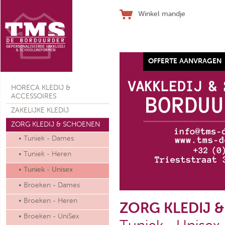
Winkel mandje
OFFERTE AANVRAGEN
Werkhandschoen SJ ALLFLEX
HORECA KLEDIJ &
ACCESSOIRES
ZAKELIJKE KLEDIJ
ZORG KLEDIJ & SCHOENEN
• Tuniek - Dames
€ 28,10
(ex. btw)
• Tuniek - Heren
• Tuniek - Unisex
• Broeken - Dames
• Broeken - Heren
ZORG KLEDIJ 
• Broeken - UniSex