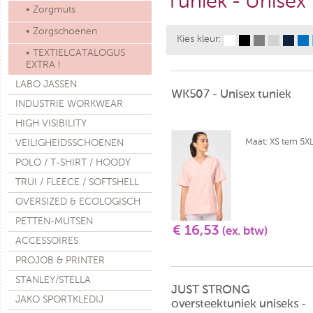
Tuniek - Unisex
• Zorgmuts
• Zorgschoenen
Kies kleur:
• TEXTIELCATALOGUS
EXTRA !
LABO JASSEN
WK507 - Unisex tuniek
INDUSTRIE WORKWEAR
HIGH VISIBILITY
Maat: XS tem 5X
VEILIGHEIDSSCHOENEN
POLO / T-SHIRT / HOODY
TRUI / FLEECE / SOFTSHELL
OVERSIZED & ECOLOGISCH
PETTEN-MUTSEN
€ 16,53
(ex. btw)
ACCESSOIRES
PROJOB & PRINTER
STANLEY/STELLA
JUST STRONG
JAKO SPORTKLEDIJ
oversteektuniek uniseks -