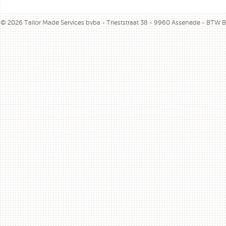
© 2026 Tailor Made Services bvba - Trieststraat 38 - 9960 Assenede - BTW 