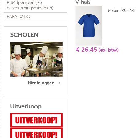
V-hals
PBM (persoonlijke
beschermingsmiddelen)
Maten: XS - 5XL
PAPA KADO
SCHOLEN
€ 26,45
(ex. btw)
Hier inloggen
Uitverkoop