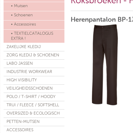
Koksbroeken - 
• Mutsen
• Schoenen
Herenpantalon BP-13
• Accessoires
• TEXTIELCATALOGUS
EXTRA !
ZAKELIJKE KLEDIJ
ZORG KLEDIJ & SCHOENEN
LABO JASSEN
INDUSTRIE WORKWEAR
HIGH VISIBILITY
VEILIGHEIDSSCHOENEN
POLO / T-SHIRT / HOODY
TRUI / FLEECE / SOFTSHELL
OVERSIZED & ECOLOGISCH
PETTEN-MUTSEN
ACCESSOIRES