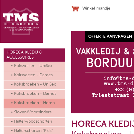
Winkel mandje
OFFERTE AANVRAGEN
Werkhandschoen SJ ALLFLEX
HORECA KLEDIJ &
ACCESSOIRES
• Koksvesten - UniSex
• Koksvesten - Dames
• Koksbroeken - UniSex
€ 28,10
(ex. btw)
• Koksbroeken - Dames
• Koksbroeken - Heren
• Sloven/Voorbinders
• Halter-/bbqschorten
HORECA KLEDI
• Halterschorten "Kids"