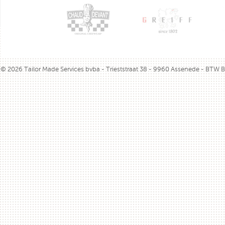
© 2026 Tailor Made Services bvba - Trieststraat 38 - 9960 Assenede - BTW 